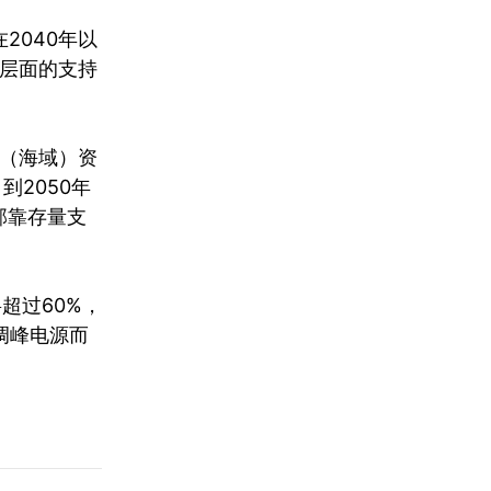
2040年以
策层面的支持
（海域）资
2050年
部靠存量支
超过60%，
调峰电源而