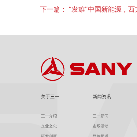
下一篇：
“发难”中国新能源，
关于三一
新闻资讯
三一介绍
三一新闻
企业文化
市场活动
研发创新
媒体报道