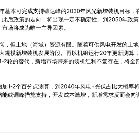
年基本可完成支持碳达峰的2030年风光新增装机目标，在
此后政策的走向，将出现一定不确定性。到2050年政
，市场将成为唯一主导因素。
2%，但土地（海域）资源有限。随着可供风电开发的土地
大规模新增装机发展阶段。再以机组运行20年更新测算，到
成1-2轮的替代，新增市场带来的装机红利不复存在，将全
1-2个百分点测算，到2040年风电+光伏占比大概率将
储能或调峰措施支持，开发成本激增，新增需求反而会向