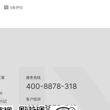
0条评论
服务热线
发展
400-8878-318
展
客户投诉
聘
400-8879-318
聘