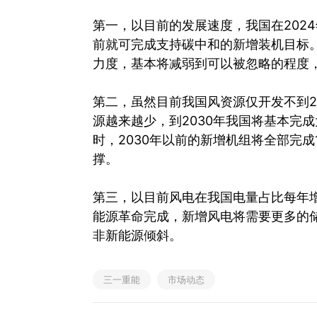
第一，以目前的发展速度，我国在2024
前就可完成支持碳中和的新增装机目标。
力度，基本将减弱到可以被忽略的程度
第二，虽然目前我国风资源仅开发不到
源越来越少，到2030年我国将基本完成
时，2030年以前的新增机组将全部完
撑。
第三，以目前风电在我国电量占比每年增加
能源革命完成，新增风电将需要更多的
非新能源倾斜。
三一重能
市场动态