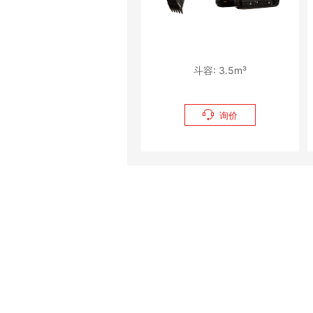
斗容: 3.5m³

询价