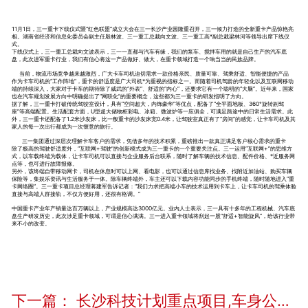
11月1日，三一重卡下线仪式暨“红色联盟”成立大会在三一长沙产业园隆重召开，三一倾力打造的全新重卡产品惊艳亮
相。湖南省经济和信息化委员会副主任殷林波、三一重工总裁向文波、三一重工高*副总裁梁林河等领导出席下线仪
式。
下线仪式上，三一重工总裁向文波表示，三一一直都与汽车有缘，我们的泵车、搅拌车用的就是自己生产的汽车底
盘，此次进军重卡行业，我们有信心将这一产品做好、做大，在重卡领域打造一个响当当的民族品牌。
当前，物流市场竞争越来越激烈，广大卡车司机迫切需求一款价格亲民、质量可靠、驾乘舒适、智能便捷的产品
作为卡车司机的“工作阵地”，重卡的舒适度是广大司机*为重视的指标之一。而随着司机驾龄的年轻化以及互联网移动
端的持续深入，大家对于卡车的期待除了威武的“外表”、舒适的“内心”，还要求它有一个聪明的“大脑”。近年来，国家
也在汽车规划发展方向中明确提出了“网联化”的重要概念，这些都为三一重卡的研发指明了方向。
据了解，三一重卡打破传统驾驶室设计，具有“空间超大，内饰豪华”等优点，配备了“全平面地板、360°旋转副驾
座”等高端配置。生活配套方面，U型超大储物柜彩电、冰箱、微波炉等一应俱全，可满足路途中的日常生活需求。此
外，三一重卡还配备了1.2米沙发床，比一般重卡的沙发床宽0.4米，让驾驶室真正有了“房间”的感觉，让卡车司机及其
家人的每一次出行都成为一次惬意的旅行。
三一集团通过深层次理解卡车客户的需求，凭借多年的技术积累，重磅推出一款真正满足客户核心需求的重卡
除了极高的驾驶舒适度外，“互联网+驾驶”的创新模式成为三一重卡的一个重要关注点。三一运用“互联网+”的思维方
式，以车载终端为载体，让卡车司机可以直接与企业服务后台联系，随时了解车辆的技术信息、配件价格、*近服务网
点等，也可进行故障报修。
另外，该终端自带移动网卡，司机在休息时可以上网、看电影，也可以通过信息库找业务、找附近加油站、购买车辆
保险等，集娱乐资讯与生活服务于一体。除车辆终端外，车主还可以下载内容功能同步的手机终端，随时随地进入“重
卡网络圈”。三一重卡项目总经理蒋建军告诉记者：“我们力求把高端小车的技术运用到卡车上，让卡车司机的驾乘体验
直接与高端人群接轨，不仅方便好用，还很有格调。”
中国重卡产业年产销量达百万辆以上，产业规模高达3000亿元。业内人士表示，三一具有十多年的工程机械、汽车底
盘生产研发历史，此次涉足重卡领域，可谓是信心满满。三一进入重卡领域将刮起一股“舒适+智能旋风”，给该行业带
来不小的改变。
下一篇：
长沙科技计划重点项目,车身公司,重卡驾驶室