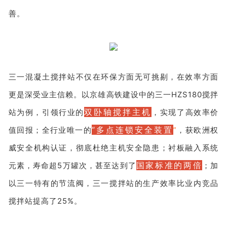
善。
三一混凝土搅拌站不仅在环保方面无可挑剔，在效率方面
更是深受业主信赖。以京雄高铁建设中的三一HZS180搅拌
双卧轴搅拌主机
站为例，引领行业的
，实现了高效率价
“多点连锁安全装置
值回报；全行业唯一的
”
，获欧洲权
威安全机构认证，彻底杜绝主机安全隐患；衬板融入系统
国家标准的两倍
元素，寿命超5万罐次，甚至达到了
；加
以三一特有的节流阀，三一搅拌站的生产效率比业内竞品
搅拌站提高了25%。