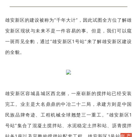
雄安新区的建设被称为“千年大计”，因此试图全方位了解雄
安新区现状与未来不是一件容易的事。但是，我们可以窥
一斑而见全豹，通过“雄安新区1号站”来了解雄安新区建设
的全貌。
雄安新区容城县城区西北侧，一座崭新的搅拌站已经安装
完工。业主是大名鼎鼎的中冶二十二局，承建方则是中国
民族品牌奇迹、工程机械全球翘楚三一重工。“雄安新区1
号站”集合了混凝土搅拌站、水泥稳定土拌和站、沥青搅拌
年产
站各1座以及完整的搅拌站配套工程。雄安新区1号站