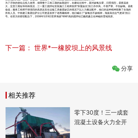
为了尽快的使站点投入使用，保障整个工程工期的如期进行，在建站过程中，面对缺氧头晕，日照强烈，昼夜温差
大，交货工期短等特殊情况，三一重工搅拌站安装施工工程师发挥“疾慢如仇”的工作作风，不畏严寒、不怕缺氧、昼夜
奋战；服务工程师不惧强烈的高原反应在运输工具极度缺乏的情况下以人力搬运配件，他们的这种精神鼓舞了在场的
所有人员。中铁建工集团拉萨分公司更是发挥了老西藏精神，他们喊出了“缺氧但不缺精神，海拔高但志气更高”的口
号。在双方的密切配合下，2008年5月9日世界海拔*8981高的搅拌站已巍然矗立在神秘的雪域高原。
下一篇：
世界*一橡胶坝上的风景线
分享
相关推荐
零下30度！三一成套
混凝土设备火力全开