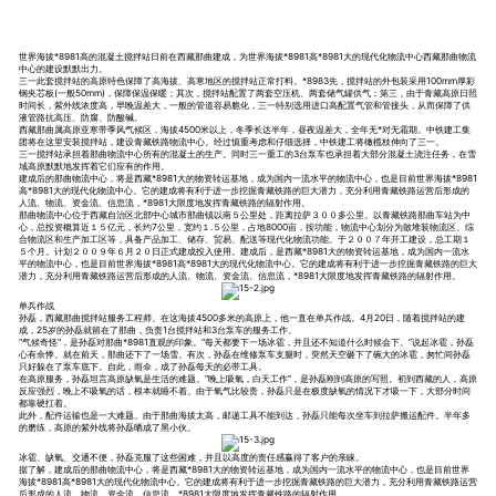
世界海拔*8981高的混凝土搅拌站日前在西藏那曲建成，为世界海拔*8981高*8981大的现代化物流中心西藏那曲物流
中心的建设默默出力。
三一此套搅拌站的高原特色保障了高海拔、高寒地区的搅拌站正常打料。*8983先，搅拌站的外包装采用100mm厚彩
钢夹芯板(一般50mm)，保障保温保暖；其次，搅拌站配置了两套空压机、两套储气罐供气；第三，由于青藏高原日照
时间长，紫外线浓度高，早晚温差大，一般的管道容易脆化，三一特别选用进口高配置气管和管接头，从而保障了供
液管路抗高压、防腐、防酸碱。
西藏那曲属高原亚寒带季风气候区，海拔4500米以上，冬季长达半年，昼夜温差大，全年无*对无霜期。中铁建工集
团将在这里安装搅拌站，建设青藏铁路物流中心。经过慎重考虑和仔细选择，中铁建工将橄榄枝伸向了三一。
三一搅拌站承担着那曲物流中心所有的混凝土的生产。同时三一重工的3台泵车也承担着大部分混凝土浇注任务，在雪
域高原默默地发挥着它们应有的作用。
建成后的那曲物流中心，将是西藏*8981大的物资转运基地，成为国内一流水平的物流中心，也是目前世界海拔*8981
高*8981大的现代化物流中心。它的建成将有利于进一步挖掘青藏铁路的巨大潜力，充分利用青藏铁路运营后形成的
人流、物流、资金流、信息流，*8981大限度地发挥青藏铁路的辐射作用。
那曲物流中心位于西藏自治区北部中心城市那曲镇以南５公里处，距离拉萨３００多公里。以青藏铁路那曲车站为中
心，总投资概算近１５亿元，长约7公里，宽约１.５公里，占地8000亩，按功能，物流中心划分为散堆装物流区、综
合物流区和生产加工区等，具备产品加工、储存、贸易、配送等现代化物流功能。于２００７年开工建设，总工期１
５个月。计划２００９年６月２０日正式建成投入使用。建成后，是西藏*8981大的物资转运基地，成为国内一流水
平的物流中心，也是目前世界海拔*8981高*8981大的现代化物流中心。它的建成将有利于进一步挖掘青藏铁路的巨大
潜力，充分利用青藏铁路运营后形成的人流、物流、资金流、信息流，*8981大限度地发挥青藏铁路的辐射作用。
单兵作战
孙磊，西藏那曲搅拌站服务工程师。在这海拔4500多米的高原上，他一直在单兵作战。4月20日，随着搅拌站的建
成，25岁的孙磊就留在了那曲，负责1台搅拌站和3台泵车的服务工作。
“气候奇怪”，是孙磊对那曲*8981直观的印象。“每天都要下一场冰雹，并且还不知道什么时候会下。”说起冰雹，孙磊
心有余悸。就在前天，那曲还下了一场雪。有次，孙磊在维修泵车支腿时，突然天空砸下了碗大的冰雹，匆忙间孙磊
只好躲在了泵车底下。自此，雨伞，成了孙磊每天的必带工具。
在高原服务，孙磊坦言高原缺氧是生活的难题。“晚上吸氧，白天工作”，是孙磊刚到高原的写照。初到西藏的人，高原
反应强烈，晚上不吸氧的话，根本就睡不着。由于氧气比较贵，孙磊只是在极度缺氧的情况下才吸一下，大部分时间
都靠硬扛着。
此外，配件运输也是一大难题。由于那曲海拔太高，邮递工具不能到达，孙磊只能每次坐车到拉萨搬运配件。半年多
的磨练，高原的紫外线将孙磊晒成了黑小伙。
冰雹、缺氧、交通不便，孙磊克服了这些困难，并且以高度的责任感赢得了客户的亲睐。
据了解，建成后的那曲物流中心，将是西藏*8981大的物资转运基地，成为国内一流水平的物流中心，也是目前世界
海拔*8981高*8981大的现代化物流中心。它的建成将有利于进一步挖掘青藏铁路的巨大潜力，充分利用青藏铁路运营
后形成的人流、物流、资金流、信息流，*8981大限度地发挥青藏铁路的辐射作用。