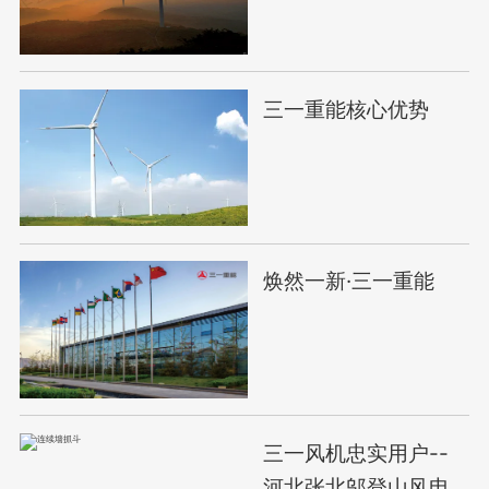
三一重能核心优势
焕然一新·三一重能
三一风机忠实用户--
河北张北邬登山风电