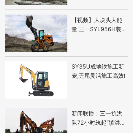
【视频】大块头大能
量 三一SYL956H装载
机矿山施工显神威
SY35U成地铁施工新
宠,无尾灵活施工高效!
新闻联播：三一抗洪
队72小时筑起“镇洪
堤”！