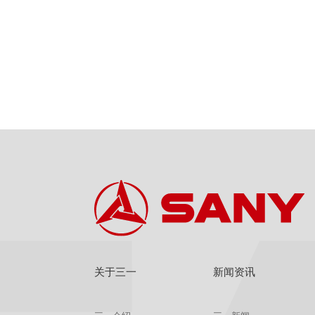
关于三一
新闻资讯