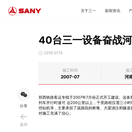
关于三一
新闻资讯
40台三一设备奋战
2016.07.15
施工时间
施
2007-07
河
郑西铁路客运专线于2007年7月份正式开工建设。这条
列车开行时速可 达200公里以上，千里路程仅需三小时
分享
挖钻机等，主要承担了该路段的桥墩、大梁浇注和隧道
对施工充满了信心。
返回