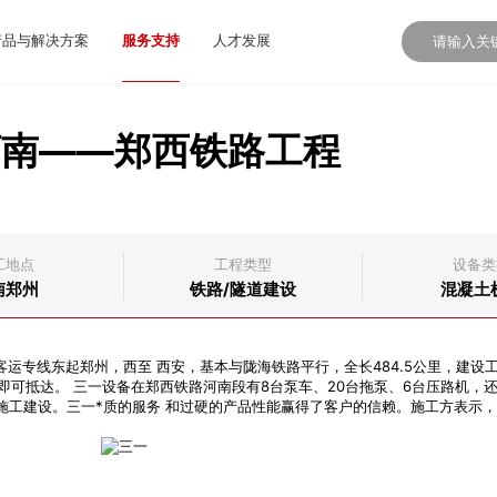
产品与解决方案
服务支持
人才发展
河南——郑西铁路工程
工地点
工程类型
设备类
南郑州
铁路/隧道建设
混凝土
客运专线东起郑州，西至 西安，基本与陇海铁路平行，全长484.5公里，建设
即可抵达。 三一设备在郑西铁路河南段有8台泵车、20台拖泵、6台压路机，还
施工建设。三一*质的服务 和过硬的产品性能赢得了客户的信赖。施工方表示