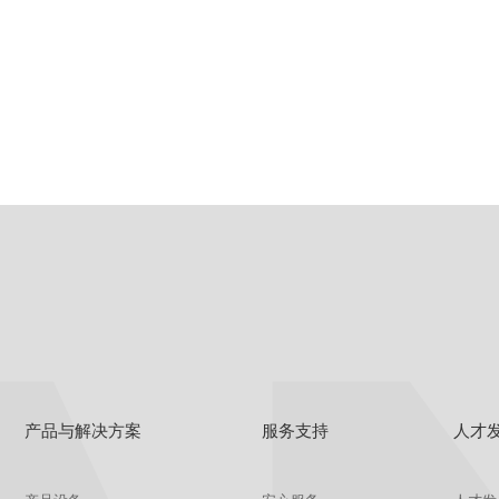
产品与解决方案
服务支持
人才