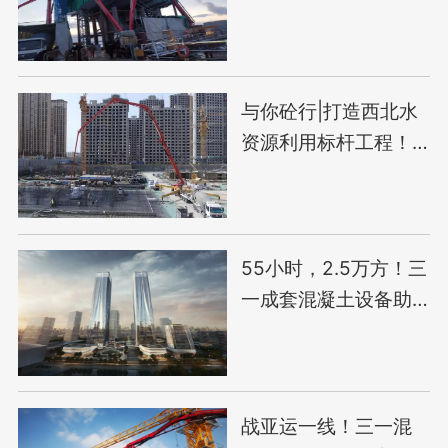
与你砼行|打造西北水
资源利用标杆工程！
三一助力银川第一再
生水厂建设
55小时，2.5万方！三
一成套混凝土设备助
力上海最高双子塔
战亚运一线！三一混