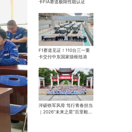
卡FIA赛道极限性能认证
F1赛道见证！110台三一重
卡交付中东国家级枢纽港
淬砺铁军风骨 笃行青春担当
｜2026“未来之星”百里毅行
征途