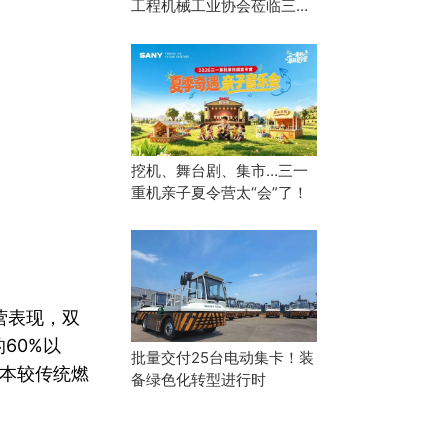
工程机械工业协会莅临三一
高机深度座谈
挖机、舞台剧、集市…三一
重机亲子夏令营太“会”了！
营表现，双
60%以
批量交付25台电动集卡！装
成本较传统燃
备绿色化转型进行时