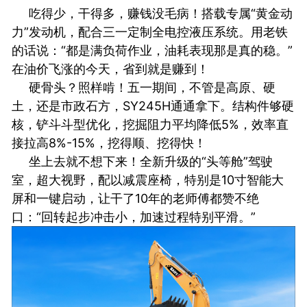
吃得少，干得多，赚钱没毛病！搭载专属“黄金动
力”发动机，配合三一定制全电控液压系统。用老铁
的话说：“都是满负荷作业，油耗表现那是真的稳。”
在油价飞涨的今天，省到就是赚到！
硬骨头？照样啃！五一期间，不管是高原、硬
土，还是市政石方，SY245H通通拿下。结构件够硬
核，铲斗斗型优化，挖掘阻力平均降低5%，效率直
接拉高8%-15%，挖得顺、挖得快！
坐上去就不想下来！全新升级的“头等舱”驾驶
室，超大视野，配以减震座椅，特别是10寸智能大
屏和一键启动，让干了10年的老师傅都赞不绝
口：“回转起步冲击小，加速过程特别平滑。”