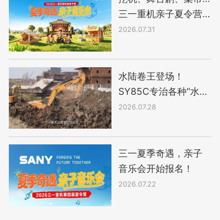
三一重机亲子夏令营
太“会”了！
2026.07.31
水陆卷王登场！
SY85C专治各种“水土
不服”!
2026.07.28
三一夏季奇遇，亲子
音乐会开始报名！
2026.07.22