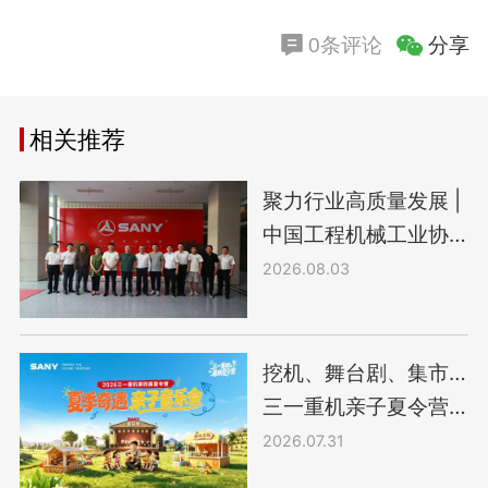
分享
0条评论
相关推荐
聚力行业高质量发展 |
中国工程机械工业协
会莅临三一高机深度
2026.08.03
座谈
挖机、舞台剧、集市…
三一重机亲子夏令营
太“会”了！
2026.07.31