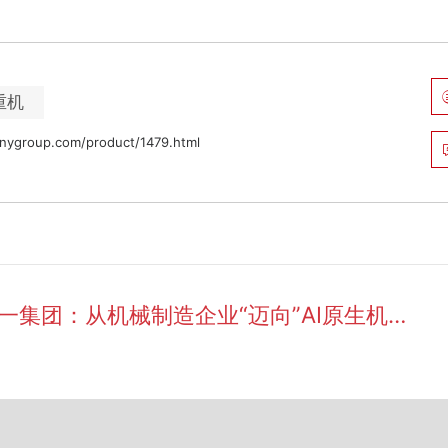
重机
nygroup.com/product/1479.html
团：从机械制造企业“迈向”AI原生机器人公司