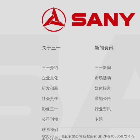
关于三一
新闻资讯
三一介绍
三一新闻
企业文化
市场活动
研发创新
媒体报道
社会责任
通知公告
影像三一
行业资讯
公司刊物
专题
联系我们
©2020 三一集团有限公司 版权所有
湘ICP备10005672号-3
自媒体平台