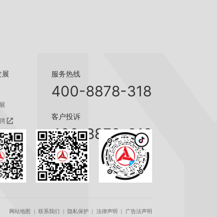
服务热线
发展
400-8878-318
展
客户投诉
聘
400-8879-318
聘
咨询热线
网站地图
联系我们
隐私保护
法律声明
广告法声明