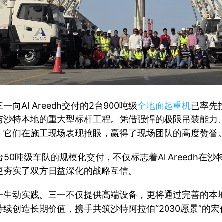
Al Areedh交付的2台900吨级
全地面起重机
已率先
与沙特本地的重大型标杆工程。凭借强悍的极限吊装能力
，它们在施工现场表现抢眼，赢得了现场团队的高度赞誉
50吨级车队的规模化交付，不仅标志着Al Areedh在沙
更夯实了双方日益深化的战略互信。
一生动实践。三一不仅提供高端设备，更将通过完善的本
续创造长期价值，携手共筑沙特阿拉伯“2030愿景”的宏