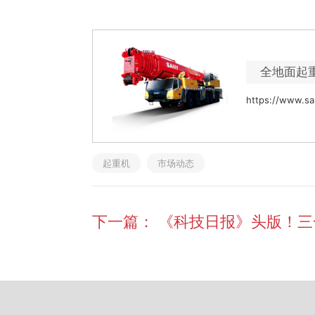
全地面起
https://www.sa
起重机
市场动态
下一篇：
《科技日报》头版！三一集