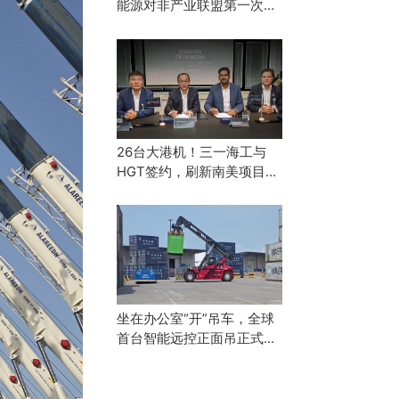
能源对非产业联盟第一次会
议
26台大港机！三一海工与
HGT签约，刷新南美项目纪
录
坐在办公室“开”吊车，全球
首台智能远控正面吊正式投
用！