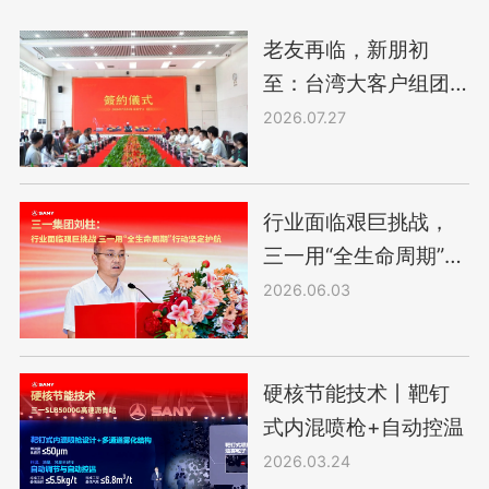
老友再临，新朋初
至：台湾大客户组团
采购三一起重机
2026.07.27
行业面临艰巨挑战，
三一用“全生命周期”行
动坚定护航
2026.06.03
硬核节能技术丨靶钉
式内混喷枪+自动控温
2026.03.24