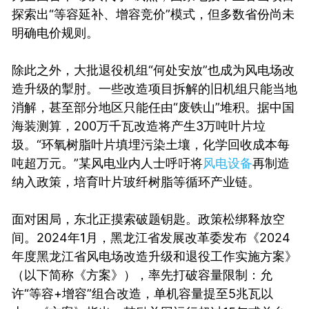
探索出“等容延补、增容竞价”模式，但多数省份尚未
明确电价规则。
除此之外，大批退役机组“何处安放”也成为风电场改
造升级的掣肘。
一些改造项目拆解的旧机组只能当地
消解，甚至部分地区只能任由“废铁山”堆积。据中国
海装测算，200万千瓦改造将产生3万吨叶片垃
圾。“环氧树脂叶片填埋污染土壤，化学回收成本每
吨超万元。”某风电业内人士呼吁将
风电设备
再制造
纳入政策，培育叶片玻纤树脂等循环产业链。
面对困局，东北正摸索破题钥匙。
政策松绑释放空
间。2024年1月，黑龙江省发展改革委发布《2024
年度黑龙江省风电场改造升级和退役工作实施方案》
（以下简称《方案》），率先打破容量限制：允
许“等容+增容”组合改造，单机容量提至5兆瓦以