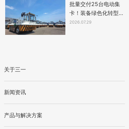
批量交付25台电动集
卡！装备绿色化转型
进行时
2026.07.29
关于三一
新闻资讯
产品与解决方案