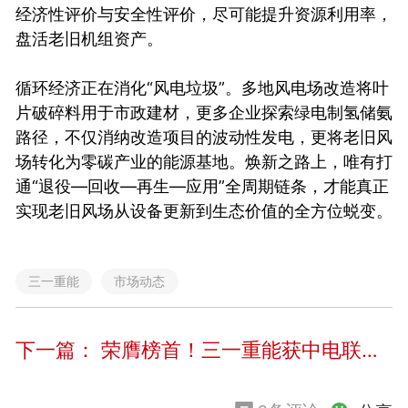
经济性评价与安全性评价，尽可能提升资源利用率，
盘活老旧机组资产。
循环经济正在消化“风电垃圾”。多地风电场改造将叶
片破碎料用于市政建材，更多企业探索绿电制氢储氨
路径，不仅消纳改造项目的波动性发电，更将老旧风
场转化为零碳产业的能源基地。焕新之路上，唯有打
通“退役—回收—再生—应用”全周期链条，才能真正
实现老旧风场从设备更新到生态价值的全方位蜕变。
三一重能
市场动态
下一篇：
荣膺榜首！三一重能获中电联权威认证