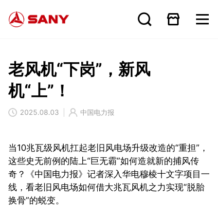
老风机“下岗”，新风
机“上”！
2025.08.03
中国电力报
当10兆瓦级风机扛起老旧风电场升级改造的“重担”，
这些史无前例的陆上“巨无霸”如何造就新的捕风传
奇？《中国电力报》记者深入华电穆棱十文字项目一
线，看老旧风电场如何借大兆瓦风机之力实现“脱胎
换骨”的蜕变。