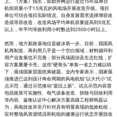
上。
《方案》指出，鼓励并网运行超过15年或单台
机组容量小于1.5兆瓦的风电场开展改造升级。项目
单位可结合项目实际情况、自身发展需求选择增容改
造或等容改造，改造风场平均单机容量提高到5兆瓦
以上，年平均等效利用小时数达到2500小时以上。
然而，地方新政落地仅是破冰第一步。
目前，我国风
机再制造、再利用几乎是一个空白领域，材料循环利
用产业发展也不完善；部分风场因涉及生态红线，扩
容方案屡屡卡壳。这些“硬骨头”单靠一省之力难以啃
下，亟须国家层面统筹破题。
业内专家表示，国家亟
须推进已达到设计寿命周期的风电机组“以大代小”试
点示范，通过示范推动“退旧上新”。试点示范内容需
包括政策可实施性、电气设备改造、拆除与回收利用
等内容。
鉴衡认证中心解决方案高级工程师韩磊认
为，风电技改并非只针对具有明显表现的低效机组，
应对整场风资源情况和机组的健康运行状态开展技改