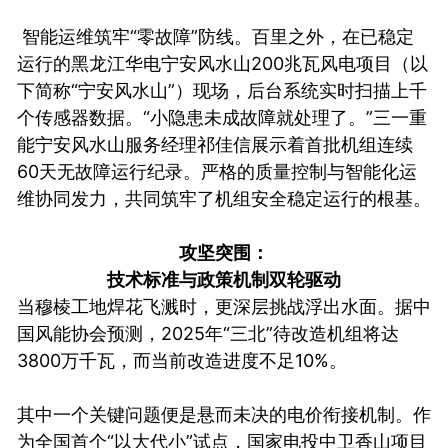
智能运维筑牢“零故障”防线。百里之外，在已稳定
运行的黑龙江华电宁安风水山200兆瓦风电项目（以
下简称“宁安风水山”）现场，后台系统实时扫描上千
个传感器数据。“小隐患未成故障就处理了。”三一重
能宁安风水山服务经理祁佳信展示着首批机组连续
60天无故障运行纪录。严格的质量控制与智能化运
维协同发力，共同筑牢了机组安全稳定运行的根基。
攻坚突围：
技术标准与政策机制双轮驱动
当穆棱工地焊花飞溅时，更深层挑战浮出水面。据中
国风能协会预测，2025年“三北”待改造机组将达
3800万千瓦，而当前改造进度不足10%。
其中一个关键问题便是悬而未决的电价衔接机制。
作
为全国首个“以大代小”试点，国家电投中卫香山项目