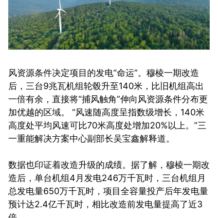
风资源条件决定项目的发电“命运”。穆棱一期改造
后，三台9兆瓦机组轮毂升至140米，比旧机组高出
一倍有余，直接将“捕风触角”伸向风资源条件分布更
加优越的区域。
“风速随高度呈指数级增长，140米
高度处平均风速可比70米高度处增加20%以上。”三
一重能解决方案中心副部长吴宝鑫解释道。
数据也印证着改造升级的成绩。据了解，穆棱一期改
造后，单台机组4月发电246万千瓦时，三台机组月
总发电量650万千瓦时，项目全容量投产后年发电量
预计达2.4亿千瓦时，相比改造前发电量提高了近3
倍。