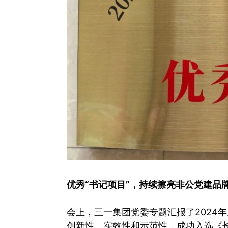
优秀“书记项目”，持续擦亮非公党建品
会上，三一集团党委专题汇报了2024
创新性、实效性和示范性，成功入选《长