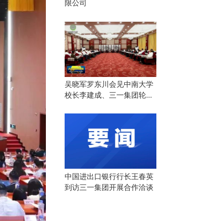
限公司
吴晓军罗东川会见中南大学
校长李建成、三一集团轮值
董事长唐修国
中国进出口银行行长王春英
到访三一集团开展合作洽谈