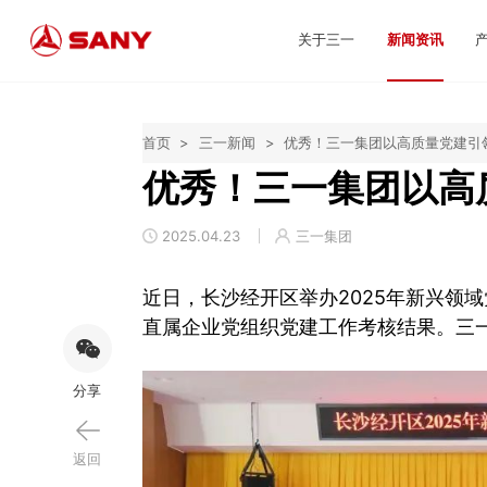
关于三一
新闻资讯
首页
>
三一新闻
>
优秀！三一集团以高质量党建引
优秀！三一集团以高
2025.04.23
三一集团
近日，长沙经开区举办2025年新兴领
直属企业党组织党建工作考核结果。三一
分享
返回