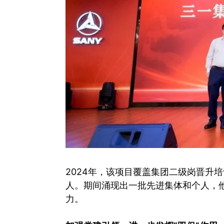
2024年，该项目覆盖集团二级岗晋升培
人。期间涌现出一批先进集体和个人，
力。