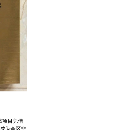
该项目凭借
，成为全区非