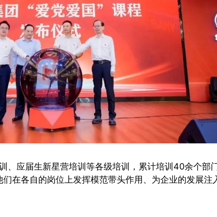
训、应届生新星营培训等各级培训，累计培训40余个部门1
他们在各自的岗位上发挥模范带头作用、为企业的发展注