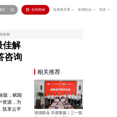
在线商城
投资者关系
全球站点
语言
咨询实例
最佳解
答咨询
相关推荐
体验版，赋能
中资源，为
，筑享云平
强强联合 共谱新篇｜三一筑