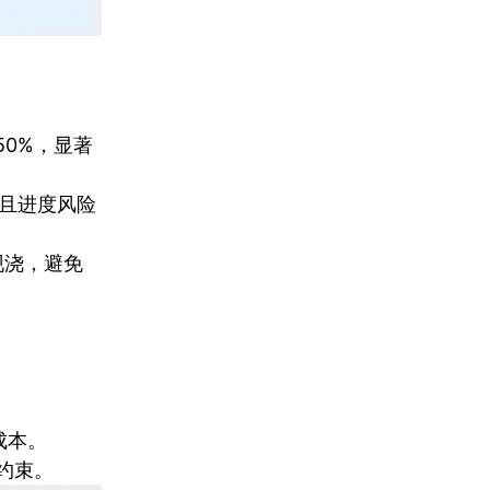
50%，显著
，且进度风险
现浇，避免
。
成本。
约束。