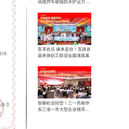
动搅拌车硬核防水护运力 汛
期用车养护指南快收好
泵享欢乐 缘来是你！泵路首
届单身职工联谊会圆满落幕
智驱砼业转型！三一亮相华
东三省一市大型企业领导人
会议