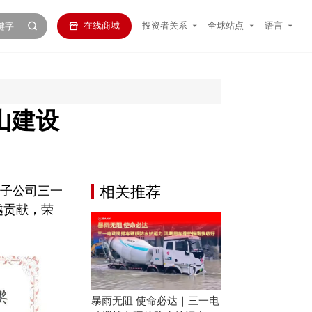
在线商城
投资者关系
全球站点
语言
山建设
相关推荐
下子公司三一
越贡献，荣
暴雨无阻 使命必达｜三一电