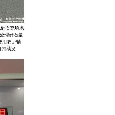
矸石充填系
点处理矸石量
专用双卧轴
可持续发