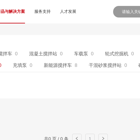
产品与解决方案
服务支持
人才发展
搅拌车
0
混凝土搅拌站
0
车载泵
0
轮式挖掘机
0
0
充填泵
0
新能源搅拌车
8
干混砂浆搅拌站
0
共0 页 / 0 条
1