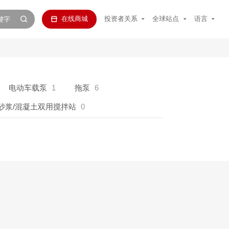
在线商城
投资者关系
全球站点
语言
电动车载泵
1
拖泵
6
砂浆/混凝土双用搅拌站
0