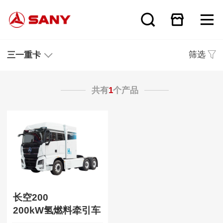
筛选
三一重卡
共有
1
个产品
长空200
200kW氢燃料牵引车