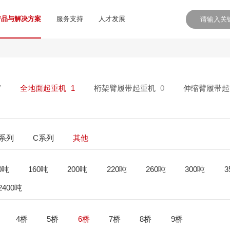
产品与解决方案
服务支持
人才发展
7
全地面起重机
1
桁架臂履带起重机
0
伸缩臂履带起
E系列
C系列
其他
0吨
160吨
200吨
220吨
260吨
300吨
3
2400吨
4桥
5桥
6桥
7桥
8桥
9桥