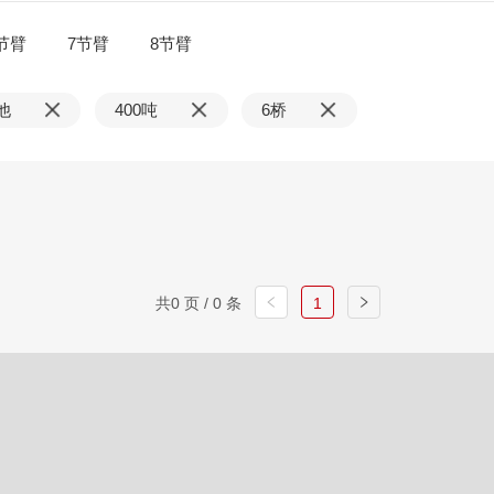
节臂
7节臂
8节臂
他
400吨
6桥
共0 页 / 0 条
1