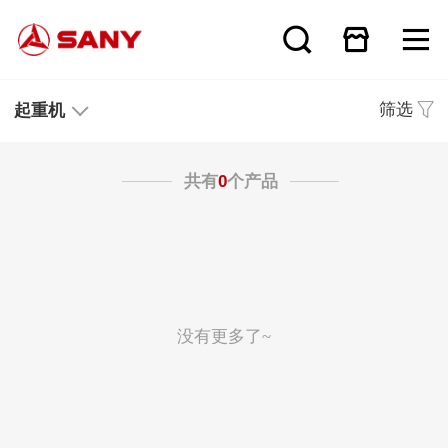
筛选
起重机
共有
0
个产品
没有更多了~