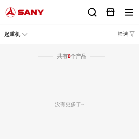
筛选
起重机
共有
0
个产品
没有更多了~