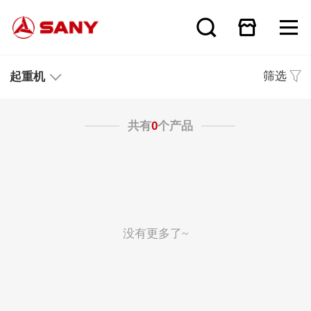
筛选
起重机
共有
0
个产品
没有更多了~