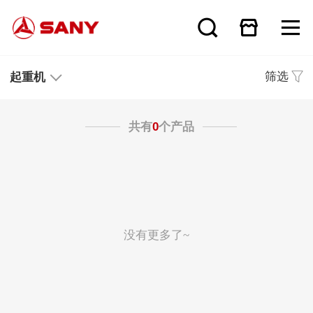
筛选
起重机
共有
0
个产品
没有更多了~