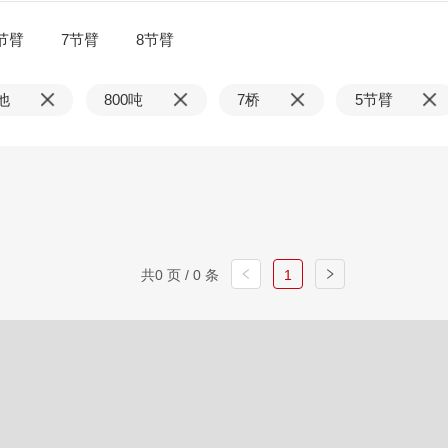
节臂
7节臂
8节臂
他
800吨
7桥
5节臂
共0 页 / 0 条
1