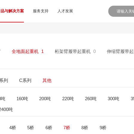
产品与解决方案
服务支持
人才发展
7
全地面起重机
1
桁架臂履带起重机
0
伸缩臂履带起
E系列
C系列
其他
0吨
160吨
200吨
220吨
260吨
300吨
3
2400吨
4桥
5桥
6桥
7桥
8桥
9桥