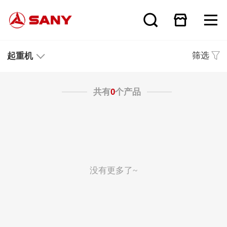
筛选
起重机
共有
0
个产品
没有更多了~