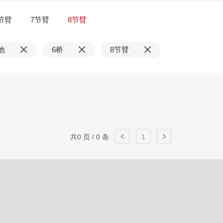
节臂
7节臂
8节臂
他
6桥
8节臂
共0 页 / 0 条
1