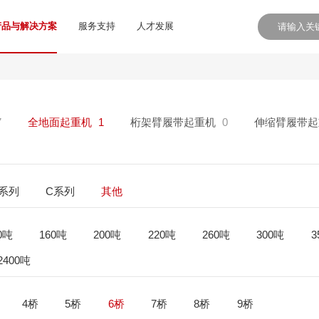
产品与解决方案
服务支持
人才发展
7
全地面起重机
1
桁架臂履带起重机
0
伸缩臂履带起
E系列
C系列
其他
0吨
160吨
200吨
220吨
260吨
300吨
3
2400吨
4桥
5桥
6桥
7桥
8桥
9桥