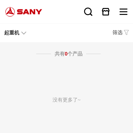
筛选
起重机
共有
0
个产品
没有更多了~