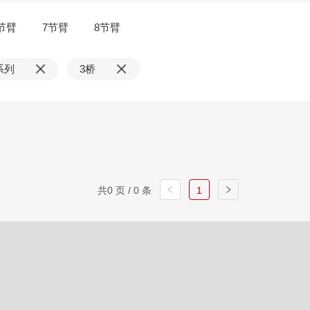
节臂
7节臂
8节臂
系列
3桥
共0 页 / 0 条
1