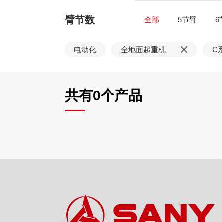
臂节数
全部
5节臂
6
电动化
全地面起重机
C
共有
0
个产品