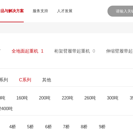
产品与解决方案
服务支持
人才发展
7
全地面起重机
1
桁架臂履带起重机
0
伸缩臂履带起
E系列
C系列
其他
0吨
160吨
200吨
220吨
260吨
300吨
3
2400吨
4桥
5桥
6桥
7桥
8桥
9桥