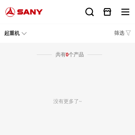
筛选
起重机
共有
0
个产品
没有更多了~