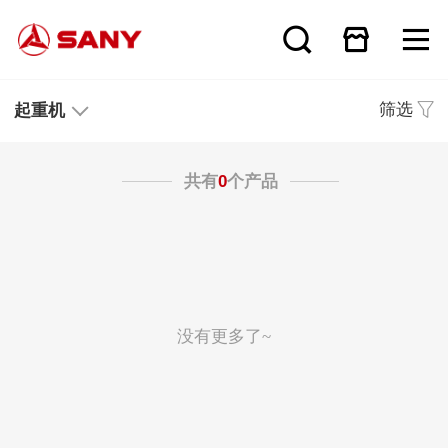
筛选
起重机
共有
0
个产品
没有更多了~