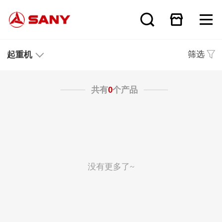
筛选
起重机
共有
0
个产品
没有更多了~