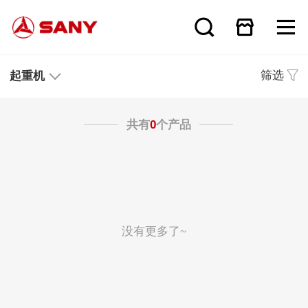
筛选
起重机
共有
0
个产品
没有更多了~