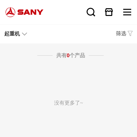
筛选
起重机
共有
0
个产品
没有更多了~