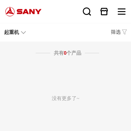
筛选
起重机
共有
0
个产品
没有更多了~