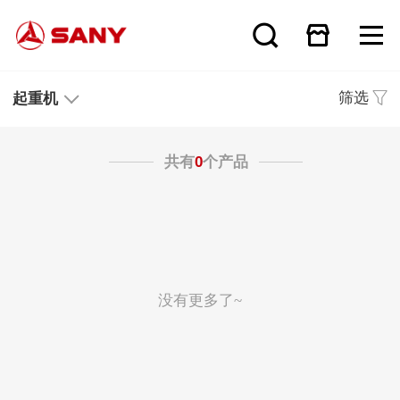
筛选
起重机
共有
0
个产品
没有更多了~