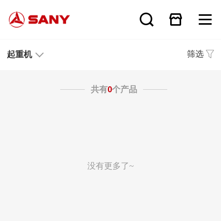
筛选
起重机
共有
0
个产品
没有更多了~