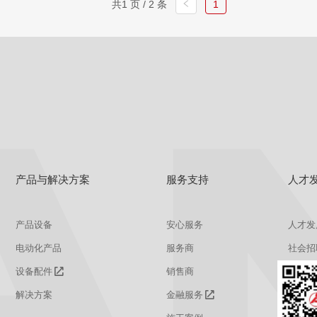
共1 页 / 2 条
1
查看
详情
获取报价
产品与解决方案
服务支持
人才
产品设备
安心服务
人才发
电动化产品
服务商
社会招
设备配件
销售商
校园招
解决方案
金融服务