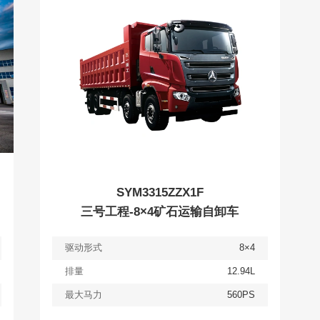
查看
详情
获取报价
SYM3315ZZX1F
三号工程-8×4矿石运输自卸车
驱动形式
8×4
排量
12.94L
最大马力
560PS