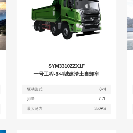
SYM3310ZZX1F
一号工程-8×4城建渣土自卸车
驱动形式
8×4
排量
7.7L
最大马力
350PS