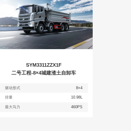
SYM3311ZZX1F
二号工程-8×4城建渣土自卸车
驱动形式
8×4
排量
10.98L
最大马力
460PS