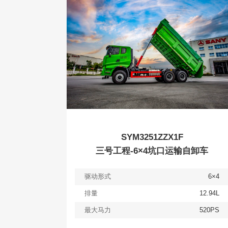
查看
详情
获取报价
SYM3251ZZX1F
三号工程-6×4坑口运输自卸车
驱动形式
6×4
排量
12.94L
最大马力
520PS