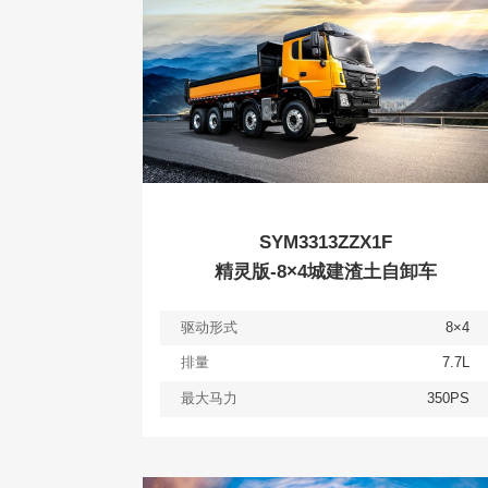
SYM3313ZZX1F
精灵版-8×4城建渣土自卸车
驱动形式
8×4
排量
7.7L
最大马力
350PS