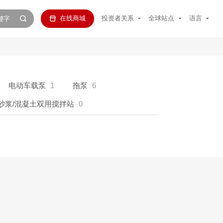
在线商城
投资者关系
全球站点
语言
电动车载泵
1
拖泵
6
砂浆/混凝土双用搅拌站
0