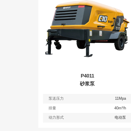
P4011
砂浆泵
泵送压力
11Mpa
排量
40m³/h
动力形式
电动泵