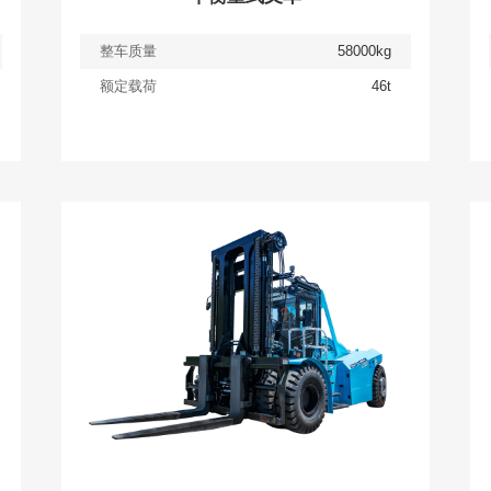
整车质量
58000kg
额定载荷
46t
查看
详情
获取报价