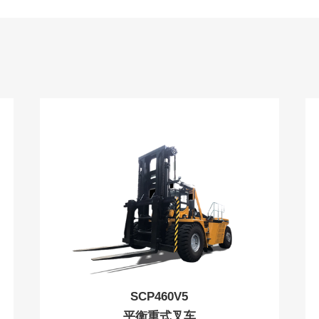
SCP460V5
平衡重式叉车