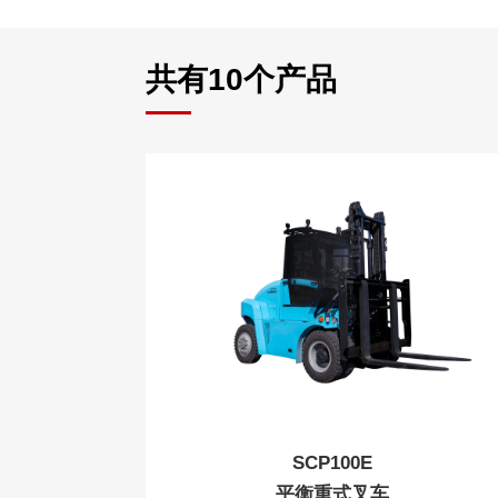
共有
10
个产品
SCP100E
平衡重式叉车