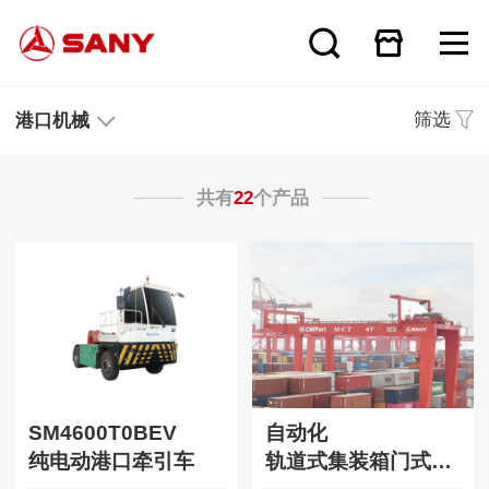
筛选
港口机械
共有
22
个产品
SM4600T0BEV
自动化
纯电动港口牵引车
轨道式集装箱门式起重机