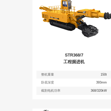
STR368/7
工程掘进机
整机重量
150t
卧底深度
393mm
截割电机功率
368/320kW